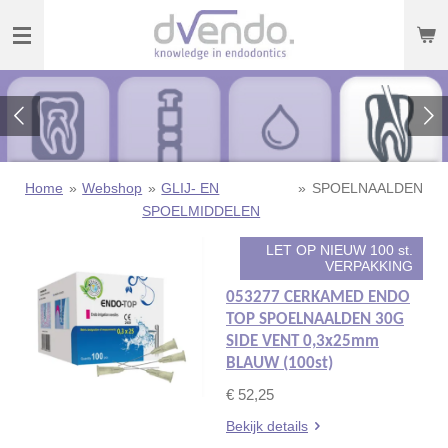
Ga
direct
naar
de
hoofdinhoud
Home
»
Webshop
»
GLIJ- EN
»
SPOELNAALDEN
SPOELMIDDELEN
LET OP NIEUW 100 st.
VERPAKKING
053277 CERKAMED ENDO
TOP SPOELNAALDEN 30G
SIDE VENT 0,3x25mm
BLAUW (100st)
€ 52,25
Bekijk details