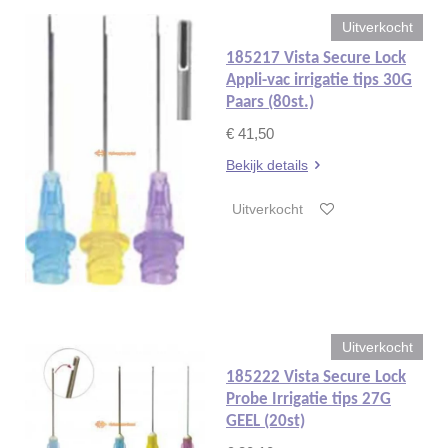
Uitverkocht
185217 Vista Secure Lock
Appli-vac irrigatie tips 30G
Paars (80st.)
€ 41,50
Bekijk details
Uitverkocht
Uitverkocht
185222 Vista Secure Lock
Probe Irrigatie tips 27G
GEEL (20st)