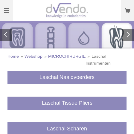
Ga
direct
naar
de
hoofdinhoud
Home
»
Webshop
»
MICROCHIRURGIE
»
Laschal
Instrumenten
Laschal Naaldvoerders
Laschal Tissue Pliers
Laschal Scharen