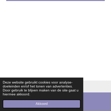
Deze website gebruikt cookies voor analyse-
doeleinden en/of het tonen van advertenties.
© 2016 - 2026 dvendo | knowledge in endodontics
Door gebruik te blijven maken van de site gaat u
hiermee akkoord.
Akkoord
E-mailadres