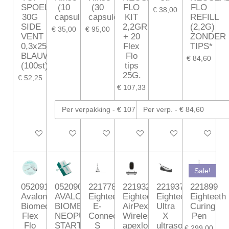
SPOELNAALDEN
(10
(30
FLO
FLO
€ 38,00
30G
capsules)
capsules)
KIT
REFILL
SIDE
2,2GR
(2,2G)
€ 35,00
€ 95,00
VENT
+ 20
ZONDER
0,3x25mm
Flex
TIPS*
BLAUW
Flo
€ 84,60
(100st)
tips
25G.
€ 52,25
€ 107,33
In winkelwagen
In winkelwagen
In winkelwagen
In winkelwagen
In winkelwagen
In winkelw
Sale!
052091
052090
221778
221932
221937
221899
Avalon
AVALON
Eighteeth
Eighteeth
Eighteeth
Eighteeth
Biomed
BIOMED
E-
AirPex
Ultra
Curing
Flex
NEOPUTTY
Connect
Wireless
X
Pen
Flo
STARTER
S
apexlocator
ultrasonic
€ 299,00