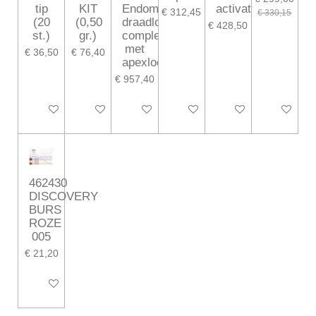
tip
KIT
Endomotor
activator
€ 312,45
€ 330,15
(20
(0,50
draadloos
€ 428,50
st.)
gr.)
compleet
met
€ 36,50
€ 76,40
apexlocator
€ 957,40
In winkelwagen
In winkelwagen
In winkelwagen
In winkelwagen
In winkelwagen
In winkelw
462430
DISCOVERY
BURS
ROZE
005
€ 21,20
In winkelwagen