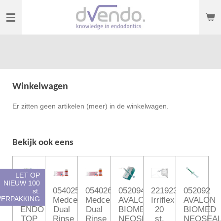
Ga
direct
naar
de
hoofdinhoud
Winkelwagen
Er zitten geen artikelen (meer) in de winkelwagen.
Bekijk ook eens
LET OP
NIEUW 100
053277
054025
054026
052094
221923
052092
st.
VERPAKKING
CERKAMED
Medcem
Medcem
AVALON
Irriflex
AVALON
ENDO
Dual
Dual
BIOMED
20
BIOMED
TOP
Rinse
Rinse
NEOSEALER
st.
NEOSEA