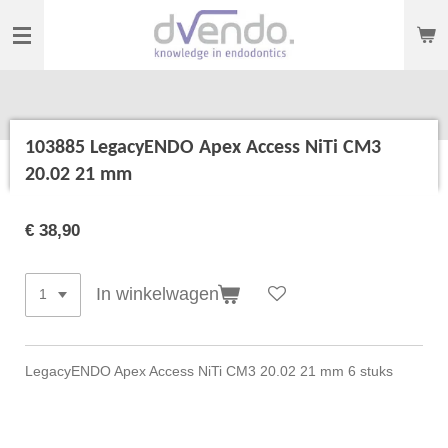
Ga
direct
naar
de
hoofdinhoud
103885 LegacyENDO Apex Access NiTi CM3
20.02 21 mm
€ 38,90
In winkelwagen
LegacyENDO Apex Access NiTi CM3 20.02 21 mm 6 stuks