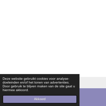
Deze website gebruikt cookies voor analyse-
doeleinden en/of het tonen van advertenties.
© 2016 - 2026 dvendo | knowledge in endodontics
Door gebruik te blijven maken van de site gaat u
hiermee akkoord.
Akkoord
E-mailadres