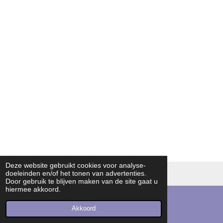
Deze website gebruikt cookies voor analyse-
doeleinden en/of het tonen van advertenties.
© 2016 - 2026 dvendo | knowledge in endodontics
Door gebruik te blijven maken van de site gaat u
hiermee akkoord.
Akkoord
E-mailadres