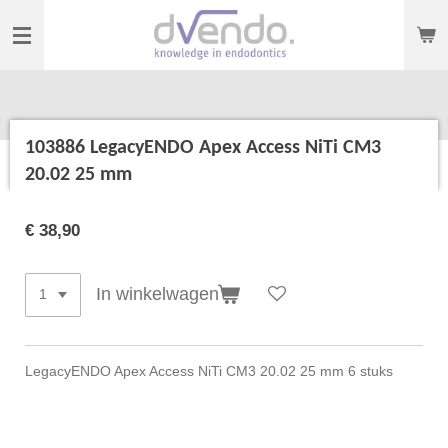
Ga
direct
naar
de
hoofdinhoud
103886 LegacyENDO Apex Access NiTi CM3
20.02 25 mm
€ 38,90
In winkelwagen
LegacyENDO Apex Access NiTi CM3 20.02 25 mm 6 stuks