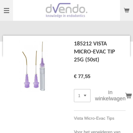
Ga
direct
naar
de
hoofdinhoud
185212 VISTA
MICRO-EVAC TIP
25G (50st)
€ 77,55
In
winkelwagen
Vista Micro-Evac Tips
Voor het verwijderen van