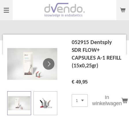
Ga
direct
naar
de
hoofdinhoud
052915 Dentsply
SDR FLOW+
CAPSULES A-1 REFILL
(15x0,25gr)
€ 49,95
In
winkelwagen