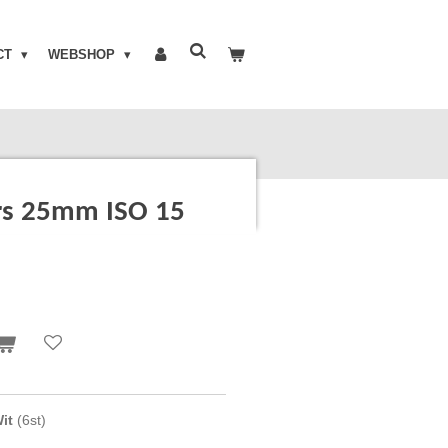
CT
WEBSHOP
rs 25mm ISO 15
it
(6st)