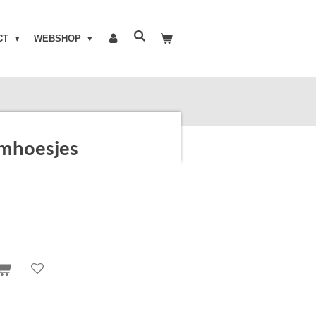
CT
WEBSHOP
mhoesjes