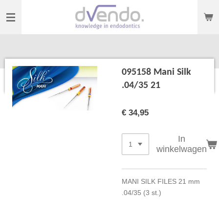
Ga
direct
naar
de
hoofdinhoud
095158 Mani Silk
.04/35 21
€ 34,95
In
winkelwagen
MANI SILK FILES 21 mm
.04/35 (3 st.)