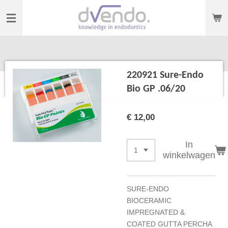
Ga
direct
naar
de
hoofdinhoud
220921 Sure-Endo
Bio GP .06/20
€ 12,00
In
winkelwagen
SURE-ENDO
BIOCERAMIC
IMPREGNATED &
COATED GUTTA PERCHA