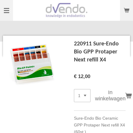
Ga
direct
naar
de
hoofdinhoud
220911 Sure-Endo
Bio GPP Protaper
Next refill X4
€ 12,00
In
winkelwagen
Sure-Endo Bio Ceramic
GPP Protaper Next refill X4
(60st.)