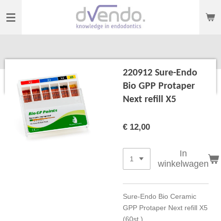
Ga
direct
naar
de
hoofdinhoud
220912 Sure-Endo
Bio GPP Protaper
Next refill X5
€ 12,00
In
winkelwagen
Sure-Endo Bio Ceramic
GPP Protaper Next refill X5
(60st.)