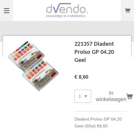
Ga
direct
naar
de
hoofdinhoud
221357 Diadent
ProIso GP 04.20
Geel
€ 8,60
In
winkelwagen
Diadent ProIso GP 04.20
Geel (60st) €8,60‎