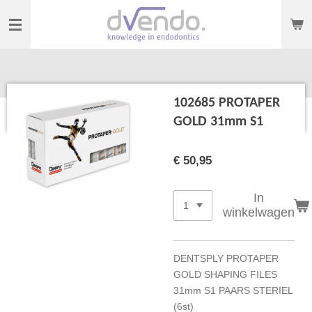
Ga
direct
naar
de
hoofdinhoud
102685 PROTAPER
GOLD 31mm S1
€ 50,95
In
winkelwagen
DENTSPLY PROTAPER
GOLD SHAPING FILES
31mm S1 PAARS STERIEL
(6st)