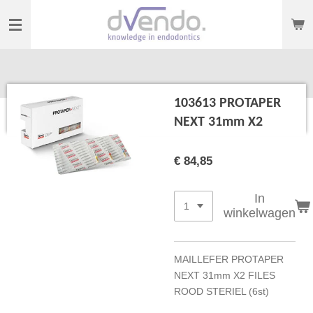
Ga
direct
naar
de
hoofdinhoud
103613 PROTAPER
NEXT 31mm X2
€ 84,85
In
winkelwagen
MAILLEFER PROTAPER
NEXT 31mm X2 FILES
ROOD STERIEL (6st)