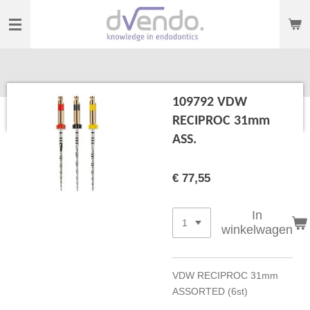
Ga
direct
naar
de
hoofdinhoud
109792 VDW
RECIPROC 31mm
ASS.
€ 77,55
In
winkelwagen
VDW RECIPROC 31mm
ASSORTED (6st)