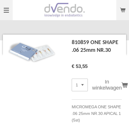
Ga
direct
naar
de
hoofdinhoud
810859 ONE SHAPE
.06 25mm NR.30
€ 53,55
In
winkelwagen
MICROMEGA ONE SHAPE
.06 25mm NR.30 APICAL 1
(5st)