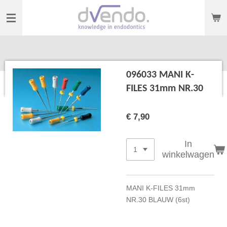
Ga
direct
naar
de
hoofdinhoud
096033 MANI K-
FILES 31mm NR.30
€ 7,90
In
winkelwagen
MANI K-FILES 31mm
NR.30 BLAUW (6st)