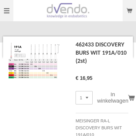
Ga
direct
naar
de
hoofdinhoud
462433 DISCOVERY
BURS WIT 191A/010
(2st)
€ 16,95
In
winkelwagen
MEISINGER RA-L
DISCOVERY BURS WIT
191A/010