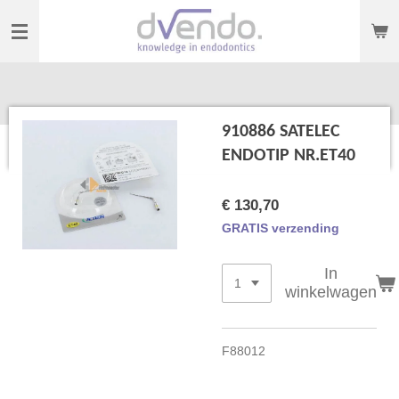
Ga
direct
naar
de
hoofdinhoud
910886 SATELEC
ENDOTIP NR.ET40
€ 130,70
GRATIS verzending
In
winkelwagen
F88012