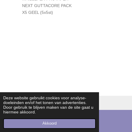
NEXT GUTTACORE PACK
X5 GEEL (5x5st)
Deze website gebruikt cookies voor analyse-
doeleinden en/of het tonen van advertenties.
© 2016 - 2026 dvendo | knowledge in endodontics
Door gebruik te blijven maken van de site gaat u
hiermee akkoord.
Akkoord
E-mailadres