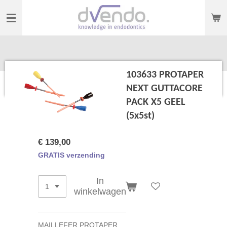
Ga
direct
naar
de
hoofdinhoud
103633 PROTAPER
NEXT GUTTACORE
PACK X5 GEEL
(5x5st)
€ 139,00
GRATIS verzending
In
winkelwagen
MAILLEFER PROTAPER