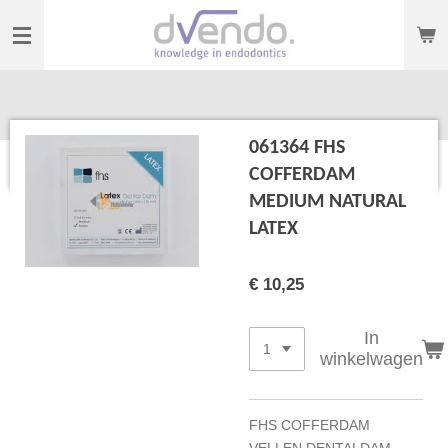
Ga
direct
naar
de
hoofdinhoud
061364 FHS
COFFERDAM
MEDIUM NATURAL
LATEX
€ 10,25
In
winkelwagen
FHS COFFERDAM