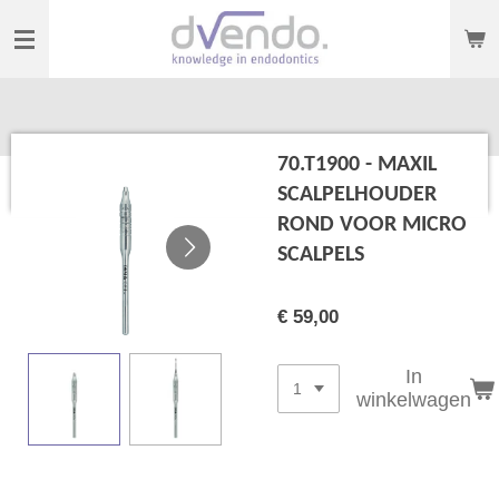
Ga
direct
naar
de
hoofdinhoud
70.T1900 - MAXIL
SCALPELHOUDER
ROND VOOR MICRO
SCALPELS
€ 59,00
In
winkelwagen