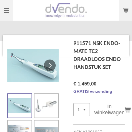
Ga
direct
naar
de
hoofdinhoud
911571 NSK ENDO-
MATE TC2
DRAADLOOS ENDO
HANDSTUK SET
€ 1.459,00
GRATIS verzending
In
winkelwagen