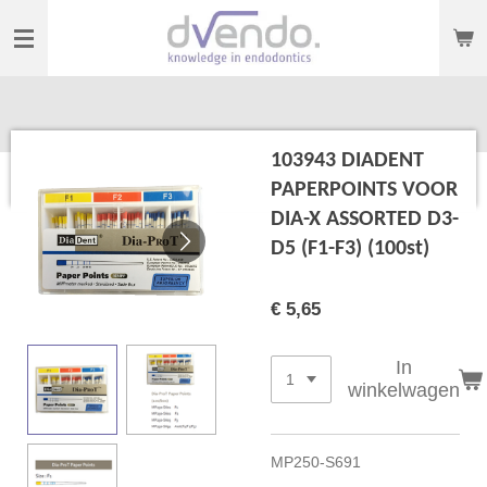
Ga
direct
naar
de
hoofdinhoud
103943 DIADENT
PAPERPOINTS VOOR
DIA-X ASSORTED D3-
D5 (F1-F3) (100st)
€ 5,65
In
winkelwagen
MP250-S691