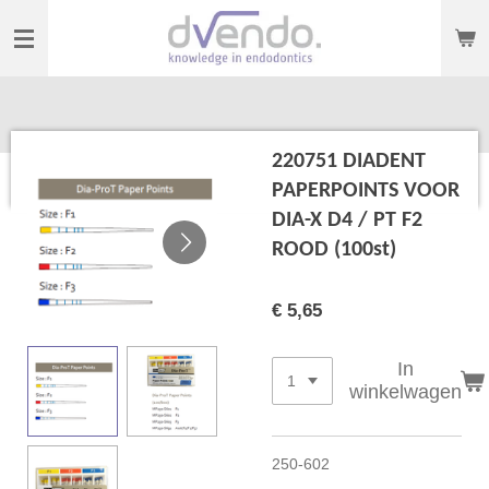
Ga
direct
naar
de
hoofdinhoud
220751 DIADENT
PAPERPOINTS VOOR
DIA-X D4 / PT F2
ROOD (100st)
€ 5,65
In
winkelwagen
250-602