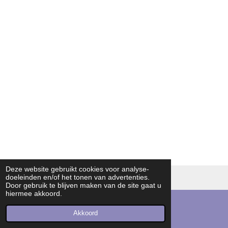
Deze website gebruikt cookies voor analyse-
doeleinden en/of het tonen van advertenties.
© 2016 - 2026 dvendo | knowledge in endodontics
Door gebruik te blijven maken van de site gaat u
hiermee akkoord.
Akkoord
E-mailadres