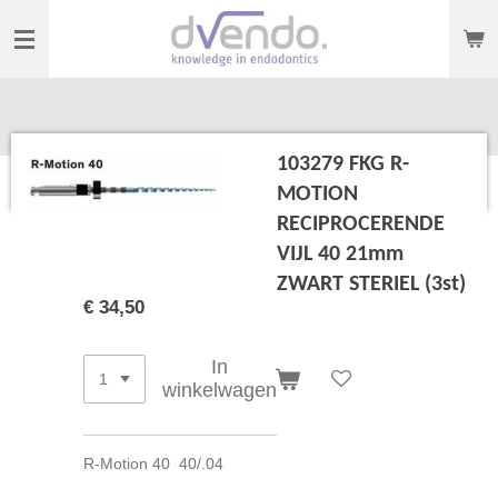
Ga
direct
naar
de
hoofdinhoud
103279 FKG R-
MOTION
RECIPROCERENDE
VIJL 40 21mm
ZWART STERIEL (3st)
€ 34,50
In
winkelwagen
R-Motion 40 40/.04