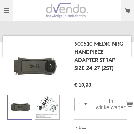
Ga
direct
naar
de
hoofdinhoud
900510 MEDIC NRG
HANDPIECE
ADAPTER STRAP
SIZE 24-27 (2ST)
€ 10,98
In
winkelwagen
RID11