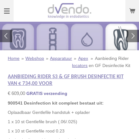
Ga
direct
naar
de
hoofdinhoud
Home
»
Webshop
»
Apparatuur
»
Apex
»
Aanbieding Rider
locators
en GF Desinfectie Kit
AANBIEDING RIDER S3 & GF BRUSH DESINFECTIE KIT
VAN € 734,00 VOOR
€ 609,00
GRATIS verzending
900541 Desinfection kit compleet bestaat uit:
Oplaadbaar Gentlefile handstuk + oplader
1 x 10 st Gentlefile brush (.06/.025)
1 x 10 st Gentlefile rood 0.23