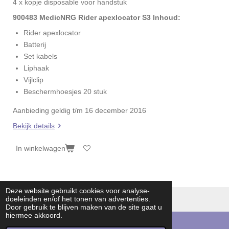
4 x kopje disposable voor handstuk
900483 MedicNRG Rider apexlocator S3 Inhoud:
Rider apexlocator
Batterij
Set kabels
Liphaak
Vijlclip
Beschermhoesjes 20 stuk
Aanbieding geldig t/m 16 december 2016
Bekijk details
In winkelwagen
Deze website gebruikt cookies voor analyse-
doeleinden en/of het tonen van advertenties.
© 2016 - 2026 dvendo | knowledge in endodontics
Door gebruik te blijven maken van de site gaat u
hiermee akkoord.